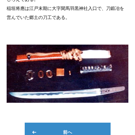
稲垣将應は江戸末期に大字閑馬羽黒神社入口で、刀鍛冶を
営んでいた郷土の刀工である。
前へ