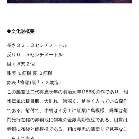
●文化財概要
長さ３３．３センチメートル
反り０．５センチメートル
目くぎ穴２個
彫表 １筋樋 裏 ２筋樋
銘表 「将應」裏 「７２歳造」
この脇差は二代将應晩年の明治元年（1868)の作であり、相
州伝風の板目肌、大乱れ、沸深く、足長く入っている傑作
である。拵付で、小柄は４分１に紅葉に鳥模様、縁頭は菊
岡光行在銘の赤銅地に鶴亀の金銀高彫色絵である。目貫は
赤銅に布袋と鶴模様である。鞘は赤黒の漆塗りで見事なこ
しらえである。