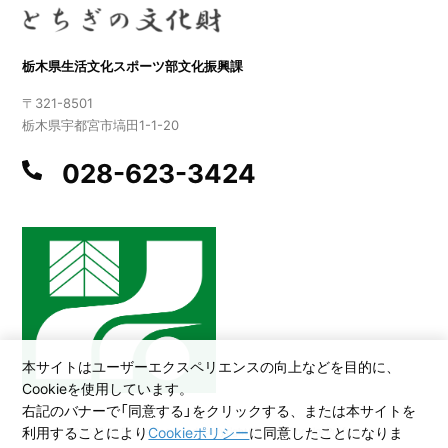
栃木県生活文化スポーツ部文化振興課
〒321-8501
栃木県宇都宮市塙田1-1-20
028-623-3424
本サイトはユーザーエクスペリエンスの向上などを目的に、
Cookieを使用しています。
右記のバナーで「同意する」をクリックする、または本サイトを
利用することにより
Cookieポリシー
に同意したことになりま
©2026 All Rights Reserved,Copyright(C)2005.Tochigi Prefecture