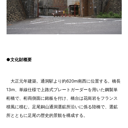
●文化財概要
大正元年建築。通洞駅より約620m南西に位置する。橋長
13m、単線仕様で上路式プレートガーダーを用いた鋼製単
桁橋で、桁両側面に銘板を付け、橋台は花崗岩をフランス
積風に積む。足尾銅山通洞選鉱所沿いに係る陸橋で、選鉱
所とともに足尾の歴史的景観を構成する。