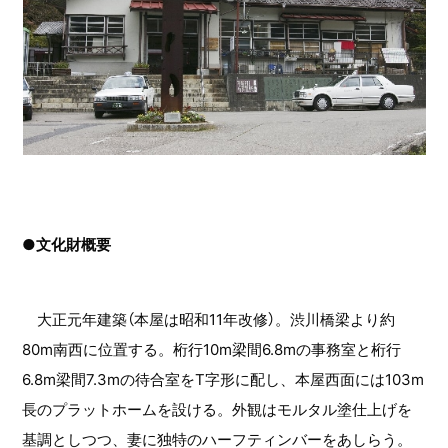
●文化財概要
大正元年建築（本屋は昭和11年改修）。渋川橋梁より約
80m南西に位置する。桁行10m梁間6.8mの事務室と桁行
6.8m梁間7.3mの待合室をT字形に配し、本屋西面には103m
長のプラットホームを設ける。外観はモルタル塗仕上げを
基調としつつ、妻に独特のハーフティンバーをあしらう。