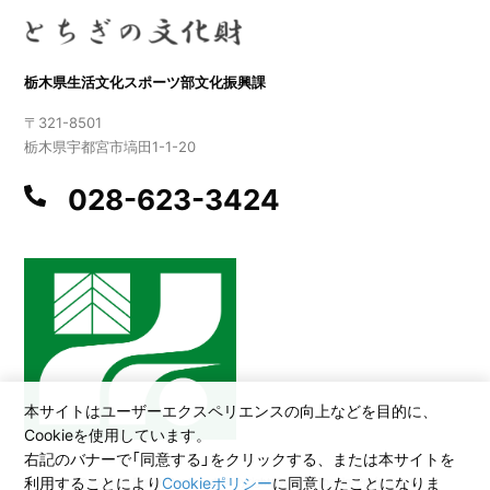
栃木県生活文化スポーツ部文化振興課
〒321-8501
栃木県宇都宮市塙田1-1-20
028-623-3424
本サイトはユーザーエクスペリエンスの向上などを目的に、
Cookieを使用しています。
右記のバナーで「同意する」をクリックする、または本サイトを
利用することにより
Cookieポリシー
に同意したことになりま
©2026 All Rights Reserved,Copyright(C)2005.Tochigi Prefecture