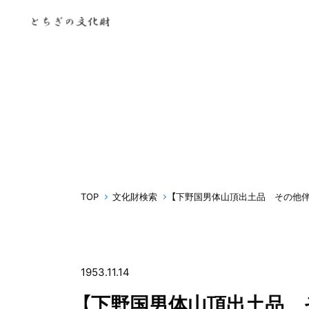
TOP
文化財検索
【下野国男体山頂出土品 その他伴
1953.11.14
【下野国男体山頂出土品 