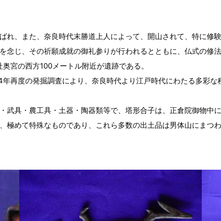
ばれ、また、奈良時代末勝道上人によって、開山されて、特に修験
を念じ、その祈願成就の御礼参りが行われるとともに、仏式の修
奥宮の西方100メートル附近が遺跡である。
4年再度の発掘調査により、奈良時代より江戸時代にわたる多彩な種
・武具・農工具・土器・陶器類等で、塔形合子は、正倉院御物中に
、極めて特殊なものであり、これら多数の出土品は男体山にまつ