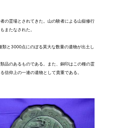
者の霊場とされてきた。山の験者による山嶽修行
法もまたなされた。
類と3000点にのぼる莫大な数量の遺物が出土し
類品のあるものである。また、銅印はこの種の霊
わる信仰上の一連の遺物として貴重である。