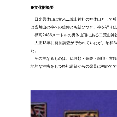
●文化財概要
日光男体山は古来二荒山神社の神体山として尊
は当然山の神への信仰とも結びつき、神を祈り仏
標高2486メートルの男体山頂にある二荒山神社
大正13年に発掘調査が行われていたが、昭和3
た。
その主なるものは、仏具類・銅鏡・銅印・古銭
地的な性格をもつ祭祀遺跡からの発見は初めてで