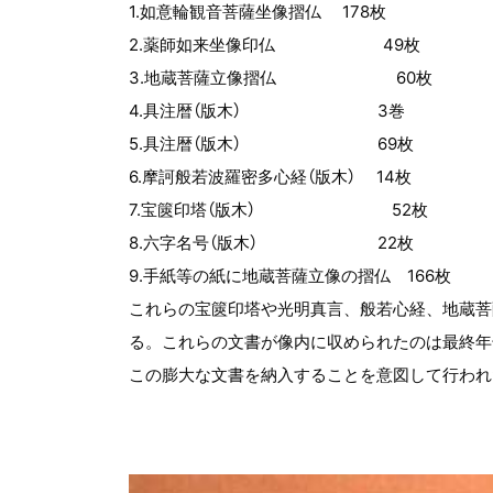
1.如意輪観音菩薩坐像摺仏 178枚
2.薬師如来坐像印仏 49枚
3.地蔵菩薩立像摺仏 60枚
4.具注暦（版木） 3巻
5.具注暦（版木） 69枚
6.摩訶般若波羅密多心経（版木） 14枚
7.宝篋印塔（版木） 52枚
8.六字名号（版木） 22枚
9.手紙等の紙に地蔵菩薩立像の摺仏 166枚
これらの宝篋印塔や光明真言、般若心経、地蔵菩
る。これらの文書が像内に収められたのは最終年
この膨大な文書を納入することを意図して行われ