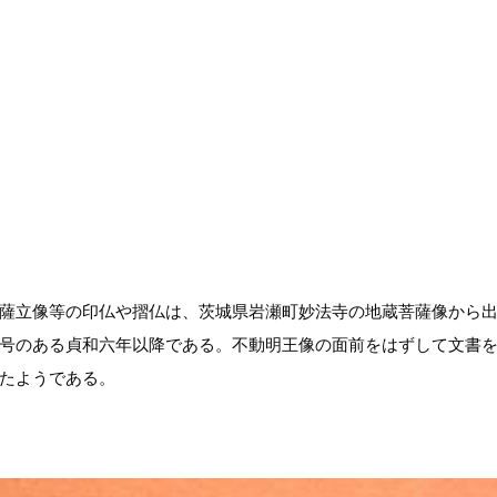
薩立像等の印仏や摺仏は、茨城県岩瀬町妙法寺の地蔵菩薩像から
号のある貞和六年以降である。不動明王像の面前をはずして文書
たようである。