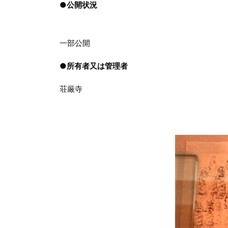
●
公開状況
一部公開
●
所有者又は管理者
荘厳寺