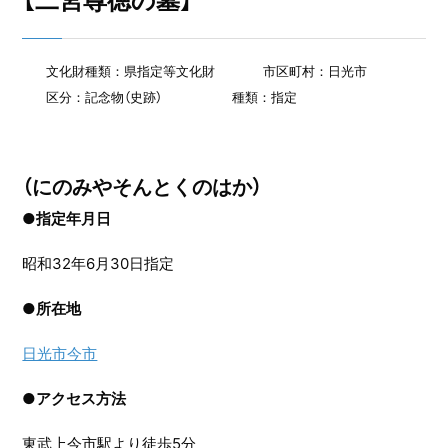
【二宮尊徳の墓】
文化財種類：県指定等文化財
市区町村：日光市
区分：記念物（史跡）
種類：指定
（にのみやそんとくのはか）
●指定年月日
昭和32年6月30日指定
●
所在地
日光市今市
●
アクセス方法
東武上今市駅より徒歩5分