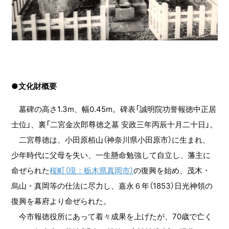
●文化財概要
墓碑の高さ1.3m、幅0.45m。碑表「誠明院功誉報徳中正居
士位」、裏「二宮金次郎尊徳之墓 安政三年丙辰十月二十日」。
二宮尊徳は、小田原栢山（神奈川県小田原市）に生まれ、
少年時代に父母を失い、一生懸命勉強して自立し、藩主に
命ぜられた
桜町（現：栃木県真岡市）
の復興を始め、茂木・
烏山・真岡等の仕法に尽力し、嘉永６年（1853）日光神領の
復興を幕府より命ぜられた。
今市報徳役所にあって着々成果を上げたが、70歳で亡く