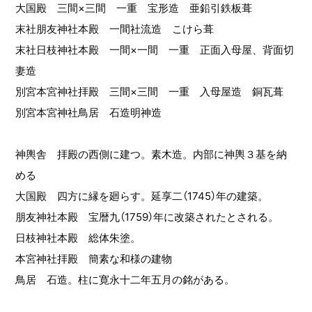
大国殿 三間×三間 一重 宝形造 亜鉛引鉄板葺
末社朋友神社本殿 一間社流造 こけら葺
末社日枝神社本殿 一間×一間 一重 正面入母屋、背面切
妻造
別宮本宮神社拝殿 三間×三間 一重 入母屋造 銅瓦葺
別宮本宮神社鳥居 石造明神造
神輿舎 拝殿の西側に建つ。素木造。内部に神輿３基を納
める
大国殿 四方に縁を廻らす。延享二（1745）年の建築。
朋友神社本殿 宝暦九（1759）年に改築されたとされる。
日枝神社本殿 総体朱塗。
本宮神社拝殿 簡素な和様の建物
鳥居 石造。柱に寛永十二年五月の銘がある。