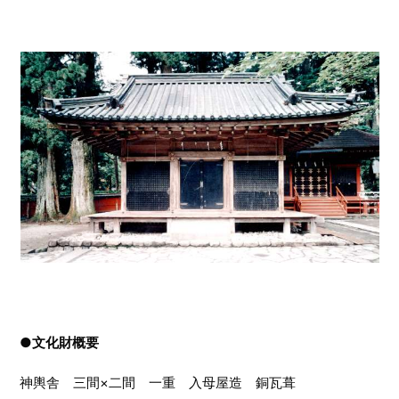
●文化財概要
神輿舎 三間×二間 一重 入母屋造 銅瓦葺