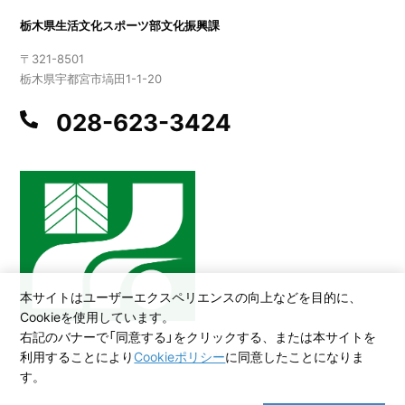
栃木県生活文化スポーツ部文化振興課
〒321-8501
栃木県宇都宮市塙田1-1-20
028-623-3424
本サイトはユーザーエクスペリエンスの向上などを目的に、
Cookieを使用しています。
右記のバナーで「同意する」をクリックする、または本サイトを
利用することにより
Cookieポリシー
に同意したことになりま
©2026 All Rights Reserved,Copyright(C)2005.Tochigi Prefecture
す。