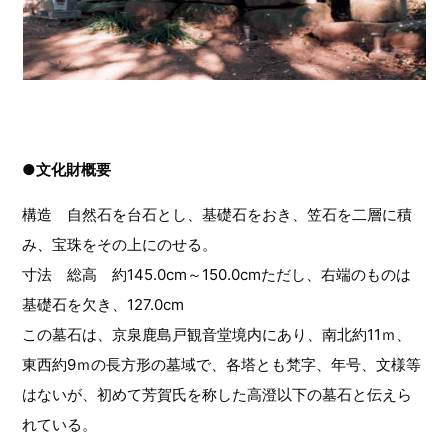
●文化財概要
構造 自然石を台石とし、基礎石をおき、笠石を二層に積
み、宝珠をその上にのせる。
寸法 総高 約145.0cm～150.0cmただし、右端のものは
基礎石を欠き、127.0cm
この墓石は、京泉鹿島戸観音堂境内にあり、南北約11ｍ、
東西約9ｍの長方形の墓域で、各塔とも梵字、年号、文様等
はないが、初めて芳賀氏を称した高澄以下の墓石と伝えら
れている。