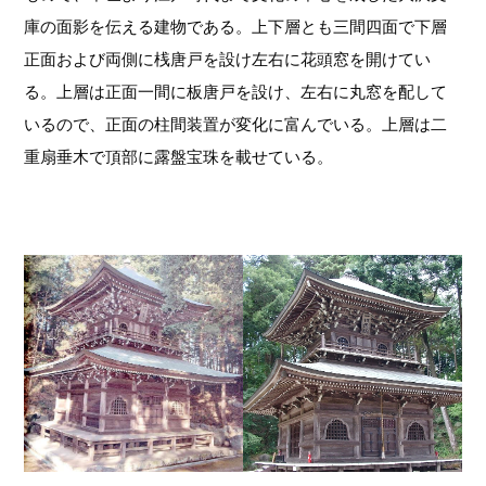
庫の面影を伝える建物である。上下層とも三間四面で下層
正面および両側に桟唐戸を設け左右に花頭窓を開けてい
る。上層は正面一間に板唐戸を設け、左右に丸窓を配して
いるので、正面の柱間装置が変化に富んでいる。上層は二
重扇垂木で頂部に露盤宝珠を載せている。