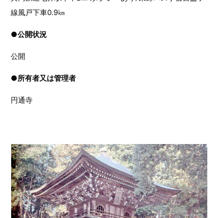
線風戸下車0.9㎞
●
公開状況
公開
●
所有者又は管理者
円通寺