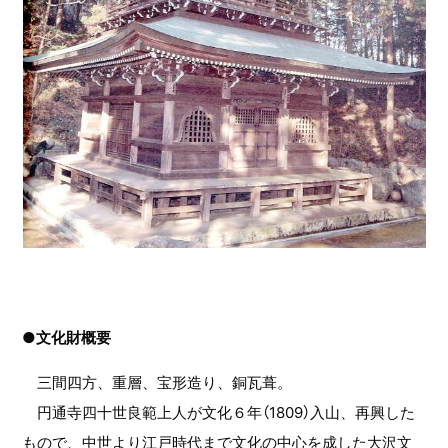
●文化財概要
三間四方、重層、宝形造り、銅瓦葺。
円通寺四十世良範上人が文化６年（1809）入山、再興した
もので、中世より江戸時代まで文化の中心を成した大沢文