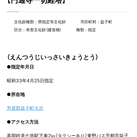
【円通寺一切経塔】
文化財種類：県指定等文化財
市区町村：益子町
区分：有形文化財（建造物）
種類：指定
（えんつうじいっさいきょうとう）
●指定年月日
昭和33年4月25日指定
●
所在地
芳賀郡益子町大沢
●
アクセス方法
真岡鉄道七井駅下車2㎞（タクシーあり）東野バス宇都宮益子