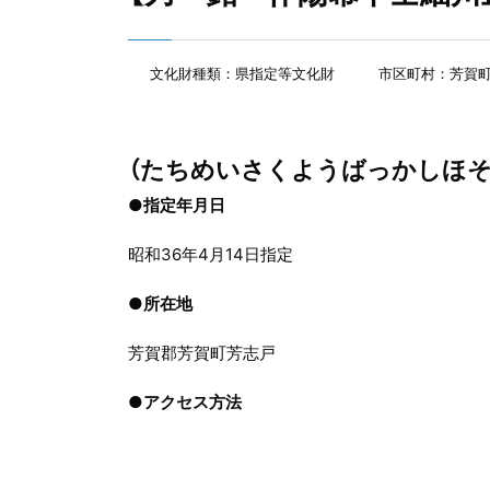
文化財種類：県指定等文化財
市区町村：芳賀
（たちめいさくようばっかしほそ
●指定年月日
昭和36年4月14日指定
●
所在地
芳賀郡芳賀町芳志戸
●
アクセス方法