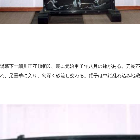
幕下士細川正守（刻印）、裏に元治甲子年八月の銘がある。刀長77.
れ、足重華に入り、匂深く砂流し交わる。鋩子は中鋩乱れ込み地