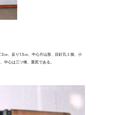
3㎝、反り1.5㎝、中心片山形、目釘孔１個、小
蔵、中心は三ツ棟、栗尻である。