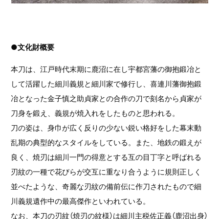
●文化財概要
本刀は、江戸時代末期に鹿沼に在し宇都宮藩の御抱鍛冶と
して活躍した細川義規と細川家で修行し、喜連川藩御抱鍛
冶となった金子慎之助貞家との合作の刀で刻名から貞家が
刀身を鍛え、義規が焼入れをしたものと思われる。
刀の姿は、身巾が広く反りの少ない鋭い格好をした幕末動
乱期の典型的なスタイルをしている。また、地鉄の鍛えが
良く、焼刃は細川一門の得意とする互の目丁字と呼ばれる
刃紋の一種で花びらが交互に重なり合うように規則正しく
並べたような、奇麗な刃紋の備前伝に作刀されたもので細
川義規遺作中の最高傑作といわれている。
なお、本刀の刃紋（焼刃の紋様）は細川主税佐正義（鹿沼出身）