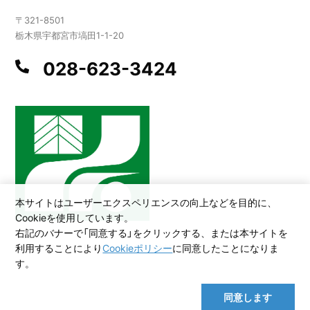
〒321-8501
栃木県宇都宮市塙田1-1-20
028-623-3424
本サイトはユーザーエクスペリエンスの向上などを目的に、
Cookieを使用しています。
右記のバナーで「同意する」をクリックする、または本サイトを
利用することにより
Cookieポリシー
に同意したことになりま
©2026 All Rights Reserved,Copyright(C)2005.Tochigi Prefecture
す。
同意します