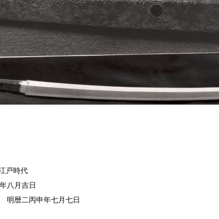
 江戸時代
年八月吉日
 明暦二丙申年七月七日