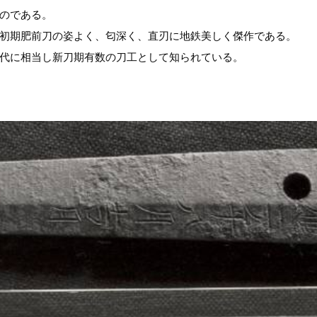
のである。
初期肥前刀の姿よく、匂深く、直刃に地鉄美しく傑作である。
代に相当し新刀期有数の刀工として知られている。