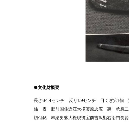
●文化財概要
長さ64.4センチ 反り1.9センチ 目くぎ穴1個
銘 表 肥前国住近江大掾藤原忠広 裏 承應二
切付銘 奉納男躰大権現御宝前吉沢勘右衛門長賢