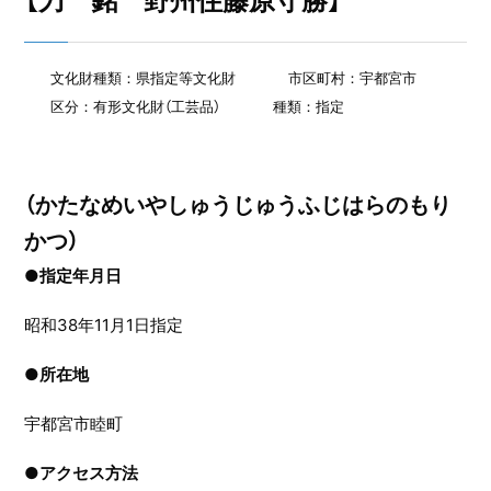
【刀 銘 野州住藤原守勝】
文化財種類：県指定等文化財
市区町村：宇都宮市
区分：有形文化財（工芸品）
種類：指定
（かたなめいやしゅうじゅうふじはらのもり
かつ）
●指定年月日
昭和38年11月1日指定
●
所在地
宇都宮市睦町
●
アクセス方法