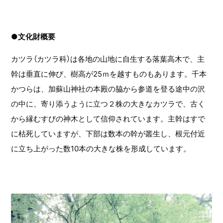
●文化財概要
カツラ（カツラ科）は各地の山地に自生する落葉高木で、主
幹は垂直に伸び、樹高が25ｍを越すものもあります。千本
かつらは、加蘇山神社の本殿の脇から参道を登る途中の沢
の中に、寄り添うように立つ２株の大きなカツラで、古く
から縁むすびの神木として信仰されています。主幹はすで
に枯死していますが、下部は数本の幹が叢生し、根元付近
に立ち上がった数10本の大きな株を形成しています。