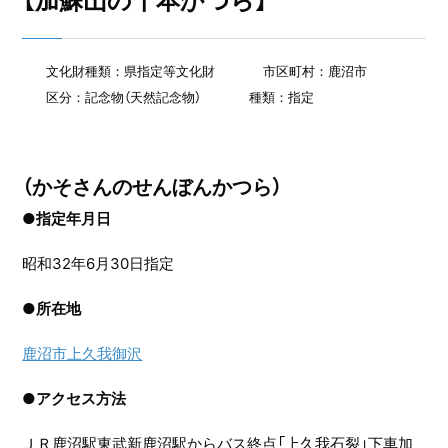
【加蘇山の千本かつら】
文化財種類：県指定等文化財
市区町村：鹿沼市
区分：記念物（天然記念物）
種類：指定
（かそさんのせんぼんかつら）
●指定年月日
昭和32年6月30日指定
●
所在地
鹿沼市上久我御沢
●
アクセス方法
ＪＲ鹿沼駅東武新鹿沼駅からバス終点「上久我石裂」下車加