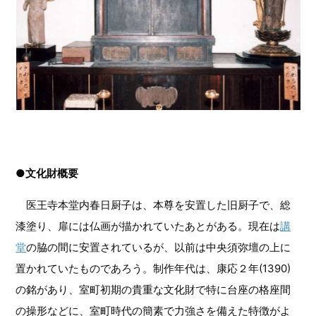
●文化財概要
医王寺本堂内春日厨子は、本尊を安置した旧厨子で、総
漆塗り、扉には仏画が描かれていたあとがある。現在は
講
堂
の脇の間に安置されているが、以前は中央須弥壇の上に
置かれていたものであろう。制作年代は、康応２年(1390)
の銘があり、室町初期の貴重な文化財で特に台座の格座間
の操形などに、室町時代の簡素で力強さを備えた特徴がよ