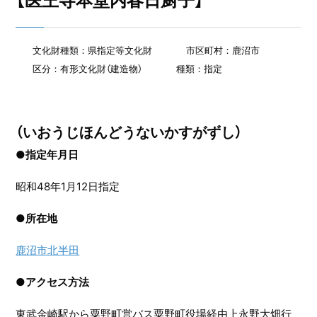
【医王寺本堂内春日厨子】
文化財種類：県指定等文化財
市区町村：鹿沼市
区分：有形文化財（建造物）
種類：指定
（いおうじほんどうないかすがずし）
●指定年月日
昭和48年1月12日指定
●
所在地
鹿沼市北半田
●
アクセス方法
東武金崎駅から粟野町営バス粟野町役場経由上永野大畑行