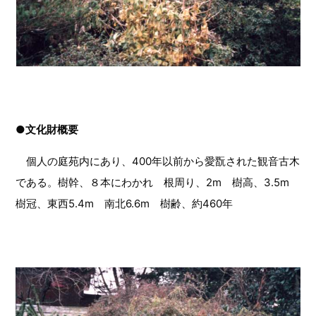
●文化財概要
個人の庭苑内にあり、400年以前から愛翫された観音古木
である。樹幹、８本にわかれ 根周り、2m 樹高、3.5m
樹冠、東西5.4m 南北6.6m 樹齢、約460年