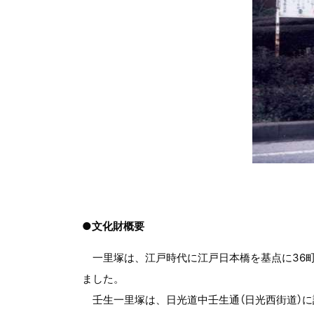
●文化財概要
一里塚は、江戸時代に江戸日本橋を基点に36町を
ました。
壬生一里塚は、日光道中壬生通（日光西街道）に