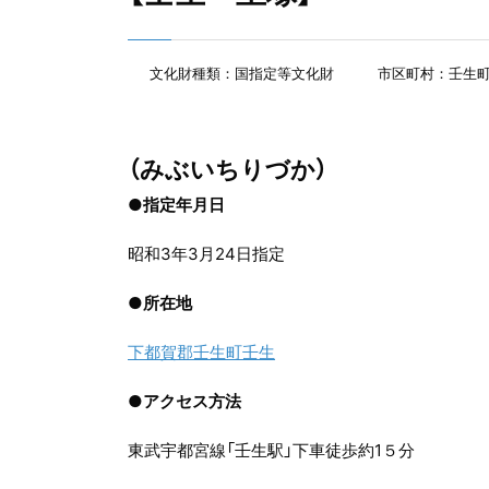
文化財種類：国指定等文化財
市区町村：壬生
（みぶいちりづか）
●指定年月日
昭和3年3月24日指定
●
所在地
下都賀郡壬生町壬生
●
アクセス方法
東武宇都宮線「壬生駅」下車徒歩約1５分