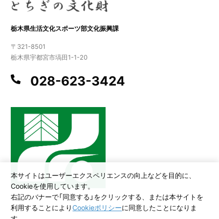
栃木県生活文化スポーツ部文化振興課
〒321-8501
栃木県宇都宮市塙田1-1-20
028-623-3424
本サイトはユーザーエクスペリエンスの向上などを目的に、
Cookieを使用しています。
右記のバナーで「同意する」をクリックする、または本サイトを
利用することにより
Cookieポリシー
に同意したことになりま
©2026 All Rights Reserved,Copyright(C)2005.Tochigi Prefecture
す。