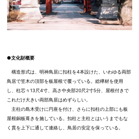
●文化財概要
構造形式は、明神鳥居に扣柱を4本設けた、いわゆる両部
鳥居で笠木の頂部を板屋根で覆っている。総欅材を使用
し、柱芯々13尺4寸、高さ中央部20尺2寸5分、屋根付きで
これだけ大きい両部鳥居はめずらしい。
主柱の島木受けに円座を付け、さらに扣柱の上部にも板
屋根銅板葺きを施している。扣柱と主柱とはいうまでもな
く貫を上下に通して連絡し、鳥居の安定を保っている。