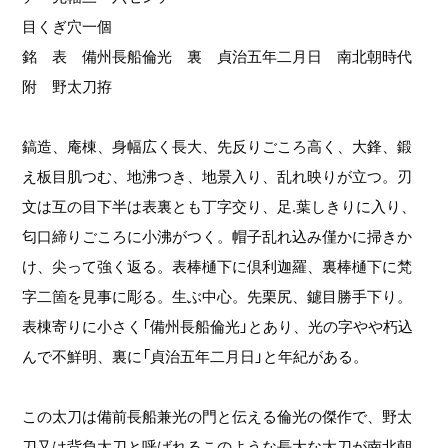
目くぎ穴一個
銘 表 備州長船倫光 裏 貞治五年二月日 南北朝時代
附 野太刀拵
鎬造、庵棟、身幅広く長大、先反りごころ高く、大鋒、鍛
え板目肌つむ、地沸つき、地景入り、乱れ映りが立つ。刃
文は互の目下半は表裏とも丁字交り、足.葉しきりに入り、
匂口締りごころに小沸がつく。帽子乱れ込み僅かに掃きか
け、尖って強く返る。表棒樋下に倶利迦羅、裏棒樋下に梵
字二箇を見事に彫る。生ぶ中心。先栗尻、鑢目勝手下り。
表棟寄りに小さく「備州長船倫光」とあり、光の字やや朽込
んで不鮮明、裏に「貞治五年二月日」と年紀がある。
この太刀は備前長船兼光の門と伝える倫光の傑作で、野太
刀又は背負太刀と呼ばれるこのような長大な太刀が南北朝