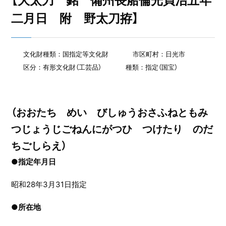
【大太刀 銘 備州長船倫光貞治五年
二月日 附 野太刀拵】
文化財種類：国指定等文化財
市区町村：日光市
区分：有形文化財（工芸品）
種類：指定（国宝）
（おおたち めい びしゅうおさふねともみ
つじょうじごねんにがつひ つけたり のだ
ちごしらえ）
●指定年月日
昭和28年3月31日指定
●
所在地