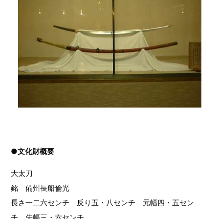
●文化財概要
大太刀
銘 備州長船倫光
長さ一二六センチ 反り五・八センチ 元幅四・五セン
チ 先幅三・六センチ