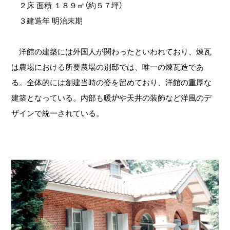
２床 面積 １８９㎡（約５７坪）
３建造年 明治末期
洋館の建築には外国人が関わったといわれており、煉瓦
は農場における所要農場の別邸では、唯一の煉瓦造であ
る。全体的には創建当時の姿を留めており、洋館の重厚な
建築となっている。内部も暖炉や天井の装飾など洋風のデ
ザインで統一されている。