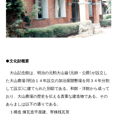
●文化財概要
大山記念館は、明治の元勲大山巌（元帥・公爵）が設立し
た大山農場（明治１４年設立の加治屋開墾場を同３４年分割
して設立）に建てられた別邸である。和館・洋館から成って
おり、大山農場の歴史を伝える貴重な建造物である。その
あらましは以下の通りである。
１構造 煉瓦造平屋建。寄棟桟瓦茸