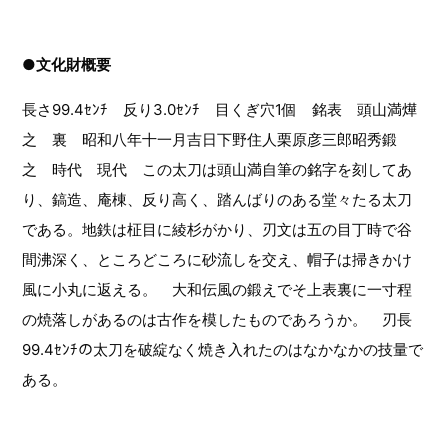
●文化財概要
長さ99.4ｾﾝﾁ 反り3.0ｾﾝﾁ 目くぎ穴1個 銘表 頭山満燁
之 裏 昭和八年十一月吉日下野住人栗原彦三郎昭秀鍛
之 時代 現代 この太刀は頭山満自筆の銘字を刻してあ
り、鎬造、庵棟、反り高く、踏んばりのある堂々たる太刀
である。地鉄は柾目に綾杉がかり、刃文は五の目丁時で谷
間沸深く、ところどころに砂流しを交え、帽子は掃きかけ
風に小丸に返える。 大和伝風の鍛えでそ上表裏に一寸程
の焼落しがあるのは古作を模したものであろうか。 刃長
99.4ｾﾝﾁの太刀を破綻なく焼き入れたのはなかなかの技量で
ある。