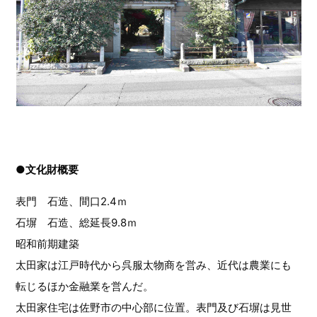
●文化財概要
表門 石造、間口2.4ｍ
石塀 石造、総延長9.8ｍ
昭和前期建築
太田家は江戸時代から呉服太物商を営み、近代は農業にも
転じるほか金融業を営んだ。
太田家住宅は佐野市の中心部に位置。表門及び石塀は見世