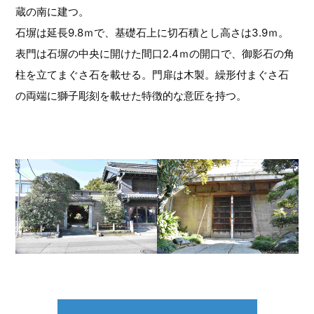
蔵の南に建つ。
石塀は延長9.8ｍで、基礎石上に切石積とし高さは3.9ｍ。
表門は石塀の中央に開けた間口2.4ｍの開口で、御影石の角
柱を立てまぐさ石を載せる。門扉は木製。繰形付まぐさ石
の両端に獅子彫刻を載せた特徴的な意匠を持つ。