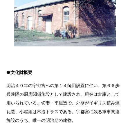
●文化財概要
明治４０年の宇都宮への第１４師団設置に伴い、第６６歩
兵連隊の厨房関係施設として建設され、現在は倉庫として
用いられている。切妻・平屋造で、外壁がイギリス積み煉
瓦造、小屋組は木造トラスである。宇都宮に残る軍事関連
施設のうち、唯一の明治期の建物。