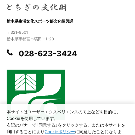
栃木県生活文化スポーツ部文化振興課
〒321-8501
栃木県宇都宮市塙田1-1-20
028-623-3424
本サイトはユーザーエクスペリエンスの向上などを目的に、
Cookieを使用しています。
右記のバナーで「同意する」をクリックする、または本サイトを
利用することにより
Cookieポリシー
に同意したことになりま
©2026 All Rights Reserved,Copyright(C)2005.Tochigi Prefecture