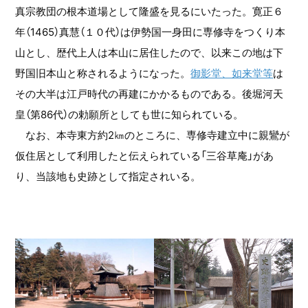
真宗教団の根本道場として隆盛を見るにいたった。寛正６
年（1465）真慧（１０代）は伊勢国一身田に専修寺をつくり本
山とし、歴代上人は本山に居住したので、以来この地は下
野国旧本山と称されるようになった。
御影堂、如来堂等
は
その大半は江戸時代の再建にかかるものである。後堀河天
皇（第86代）の勅願所としても世に知られている。
なお、本寺東方約2㎞のところに、専修寺建立中に親鸞が
仮住居として利用したと伝えられている「三谷草庵」があ
り、当該地も史跡として指定されいる。