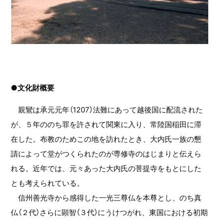
●文化財概要
親鸞は承元元年（1207）法難にあって越後国に配流された
が、５年ののち罪を許されて関東に入り、常陸国稲田に滞
在した。布教のためこの地を訪れたとき、大内氏一族の懇
請によって堂がつくられたのが専修寺のはじまりと伝えら
れる。近年では、元々あった大内氏の菩提寺をもとにした
とも考えられている。
信州善光寺から感得した一光三尊仏を本尊とし、のち真
仏（２代）さらに顕智（３代）にうけつがれ、東国における初期