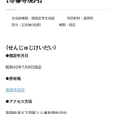
【専修寺境内】
文化財種類：国指定等文化財
市区町村：真岡市
区分：記念物（史跡）
種類：指定
（せんじゅじけいだい）
●指定年月日
昭和42年7月6日指定
●
所在地
真岡市高田
●
アクセス方法
真岡鉄道久下田駅より車利用約10分