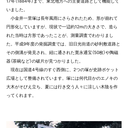
17年（1884年）まで、東北地方への主要道路として機能して
いました。
小金井一里塚は長年風雨にさらされたため、形が崩れて
円形化していますが、現状で一辺約12mの大きさで、造ら
れた当時は方形であったことが、測量調査でわかりまし
た。平成9年度の発掘調査では、旧日光街道の砂利敷道路と
その側溝が発見され、紐に通された寛永通宝（50枚）や陶磁
器（茶碗など）の破片が見つかりました。
現在は国道4号線のすぐ西側に、2つの塚が史跡ポケット
広場として整備されています。塚には何代目かのエノキの
大木がそびえ立ち、夏には行き交う人々に涼しい木陰を作
ってくれます。