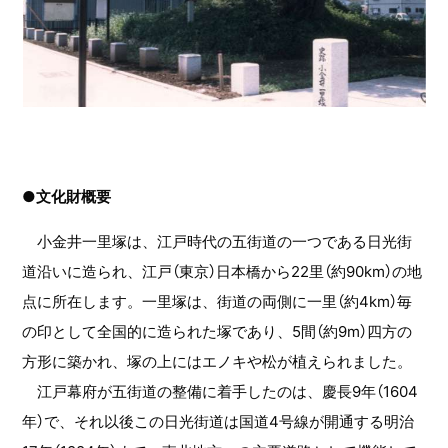
●文化財概要
小金井一里塚は、江戸時代の五街道の一つである日光街
道沿いに造られ、江戸（東京）日本橋から22里（約90km）の地
点に所在します。一里塚は、街道の両側に一里（約4km）毎
の印として全国的に造られた塚であり、5間（約9m）四方の
方形に築かれ、塚の上にはエノキや松が植えられました。
江戸幕府が五街道の整備に着手したのは、慶長9年（1604
年）で、それ以後この日光街道は国道4号線が開通する明治