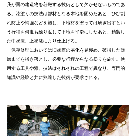
我が国の建造物を荘厳する技術として欠かせないものであ
る。漆塗りの技法は部材となる木地を固めたあと、ひび割
れ防止や補強などを施し、下地材を塗っては研ぎ出すとい
う行程を何度も繰り返して下地を平滑にしたあと、精製し
た中塗漆、上塗漆により仕上げる。
保存修理においては旧塗膜の劣化を見極め、破損した塗
層までを掻き落とし、必要な行程からなる塗りを施す。使
用する工具や漆、技法はそれぞれの工程で異なり、専門的
知識や経験と共に熟達した技術が要求される。