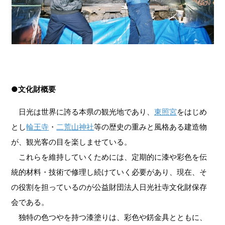
●文化財概要
日光は世界に誇る本県の観光地であり、
東照宮
をはじめ
とし
輪王寺
・
二荒山神社
等の歴史の重みと風格ある建造物
が、観光客の目を楽しませている。
これらを維持していくためには、定期的に漆や彩色を伝
統的材料・技術で修理し続けていく必要があり、現在、そ
の役割を担っているのが公益財団法人日光社寺文化財保存
会である。
独特の色つやを持つ漆塗りは、彩色や錺金具とともに、