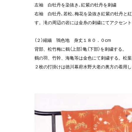
左袖 白牡丹を染抜き､紅紫の牡丹を刺繍
右袖 白牡丹､若松､梅花を染抜き紅紫の牡丹と
す。滝の周辺の岩には金糸の刺繍にてアクセント
（２）縮緬 鴇色地 身丈１８０．０cm
背部、松竹梅に鶴（上部）亀（下部）を刺繍する。
鶴の羽、竹幹、海亀等は金色にて刺繍する。松葉
２枚の打掛けは徳川幕府水野大老の奥方の着用し