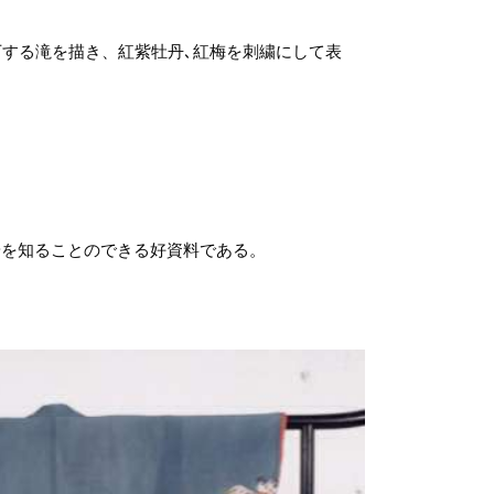
下する滝を描き、紅紫牡丹､紅梅を刺繍にして表
端を知ることのできる好資料である。