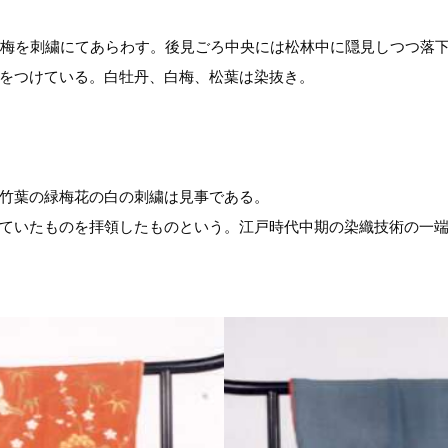
紅梅を刺繍にてあらわす。後見ごろ中央には松林中に隠見しつつ落
をつけている。白牡丹、白梅、松葉は染抜き。
竹葉の緑梅花の白の刺繍は見事である。
ていたものを拝領したものという。江戸時代中期の染織技術の一