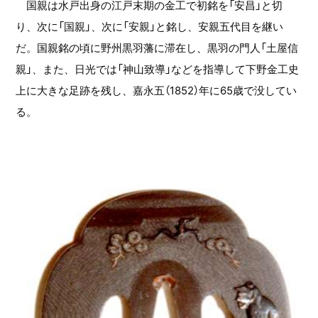
国親は水戸出身の江戸末期の金工で初銘を「安昌」と切
り、次に「国親」、次に「安親」と銘し、安親五代目を継い
だ。国親銘の頃に野州黒羽藩に滞在し、黒羽の門人「土屋信
親」、また、日光では「神山致導」などを指導して下野金工史
上に大きな足跡を残し、嘉永五（1852）年に65歳で没してい
る。