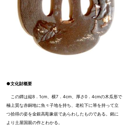
●文化財概要
この鐔は縦8．1cm、横7．4cm、厚さ0．4cmの木瓜形で
極上質な赤銅地に魚々子地を持ち、老松下に箒を持って立
つ拾得の姿を金銀高彫象嵌であらわしたものである。銘に
より土屋国親の作とわかる。