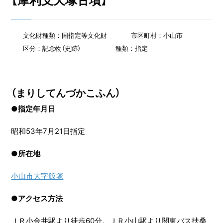
【摩利支天塚古墳】
文化財種類：国指定等文化財
市区町村：小山市
区分：記念物（史跡）
種類：指定
（まりしてんづかこふん）
●指定年月日
昭和53年7月21日指定
●
所在地
小山市大字飯塚
●
アクセス方法
ＪＲ小金井駅より徒歩60分。ＪＲ小山駅より関東バス扶桑