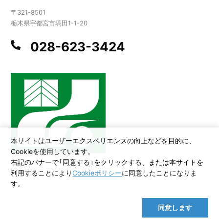
〒321-8501
栃木県宇都宮市塙田1-1-20
028-623-3424
本サイトはユーザーエクスペリエンスの向上などを目的に、
Cookieを使用しています。
右記のバナーで「同意する」をクリックする、または本サイトを
利用することにより
Cookieポリシー
に同意したことになりま
©2026 All Rights Reserved,Copyright(C)2005.Tochigi Prefecture
す。
同意します