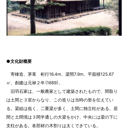
●文化財概要
寄棟造、茅葺 桁行16.4m、梁間7.9m、平面積125.67
㎡、創建は元禄２年（1689）。
旧羽石家は、一般農家として建築されたもので、間取り
は土間と３室からなり、この造りは当時の形を伝えてい
る。梁組は低く、二重梁が多く、土間に独立柱がある。居
間と土間境は３間半通しの大梁をかけ、中央には梁の下に
支柱がある。各部材の木割りは太くできている。