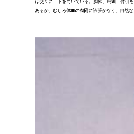
は交互に上下を向いている。胸飾、腕釧、臂訓を
あるが、むしろ体■の肉附に誇張がなく、自然な