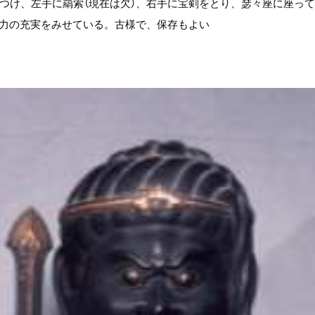
つけ、左手に羂索（現在は欠）、右手に宝剣をとり、瑟々座に座っ
力の充実をみせている。古様で、保存もよい