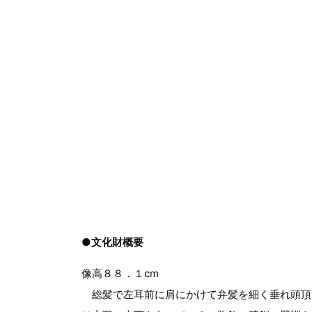
●文化財概要
像高８８．１cm
総髪で左耳前に肩にかけて弁髪を細く垂れ頭頂