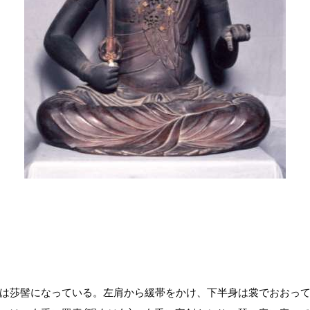
は莎髻になっている。左肩から緩帯をかけ、下半身は裳でおおって