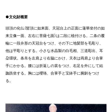
●文化財概要
頭頂の化仏（髻頂に如来面、天冠台上の正面に蓮華坐付の如
来立像一面、左右に菩薩七面）は二段に植付ける。二条の覆
輪に一段弁形の天冠台をつけ、その下に地髪部を毛彫り、
他は平彫りとする。小さな水晶製の白毛相、三道彫出、耳
朶環状。条帛を左肩より右脇にかけ、天衣は両肩より合掌
手にかかる。腰には折返しの裳をつけ、右足を外にして結
跏跌坐する。胸には櫻珞、合掌手と宝鉢手に腕釧をつけ
る。