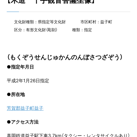
【木造 千手観音菩薩坐像】
文化財種類：県指定等文化財
市区町村：益子町
区分：有形文化財（彫刻）
種類：指定
（もくぞうせんじゅかんのんぼさつざぞう）
●指定年月日
平成2年1月26日指定
●
所在地
芳賀郡益子町益子
●
アクセス方法
真岡鉄道益子駅下車3.7km（タクシー・レンタサイクルあり）