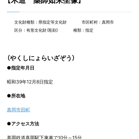
【木造 薬師如来坐像】
文化財種類：県指定等文化財
市区町村：真岡市
区分：有形文化財（彫刻）
種類：指定
（やくしにょらいざぞう）
●指定年月日
昭和39年12月8日指定
●
所在地
真岡市田町
●
アクセス方法
真岡鉄道真岡駅下車車で10分～15分