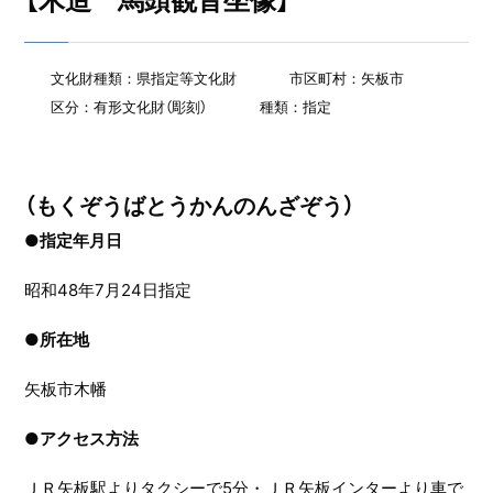
【木造 馬頭観音坐像】
文化財種類：県指定等文化財
市区町村：矢板市
区分：有形文化財（彫刻）
種類：指定
（もくぞうばとうかんのんざぞう）
●指定年月日
昭和48年7月24日指定
●
所在地
矢板市木幡
●
アクセス方法
ＪＲ矢板駅よりタクシーで5分・ＪＲ矢板インターより車で