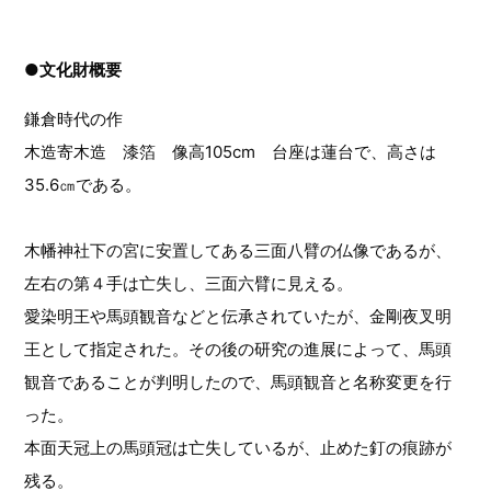
●文化財概要
鎌倉時代の作
木造寄木造 漆箔 像高105cm 台座は蓮台で、高さは
35.6㎝である。
木幡神社下の宮に安置してある三面八臂の仏像であるが、
左右の第４手は亡失し、三面六臂に見える。
愛染明王や馬頭観音などと伝承されていたが、金剛夜叉明
王として指定された。その後の研究の進展によって、馬頭
観音であることが判明したので、馬頭観音と名称変更を行
った。
本面天冠上の馬頭冠は亡失しているが、止めた釘の痕跡が
残る。