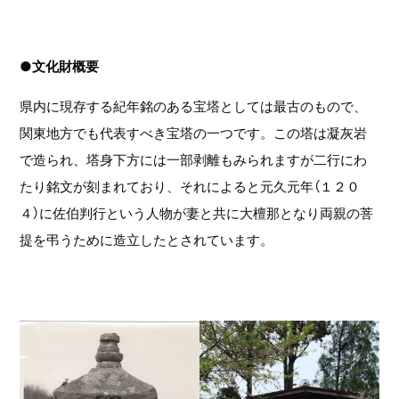
●文化財概要
県内に現存する紀年銘のある宝塔としては最古のもので、
関東地方でも代表すべき宝塔の一つです。この塔は凝灰岩
で造られ、塔身下方には一部剥離もみられますが二行にわ
たり銘文が刻まれており、それによると元久元年（１２０
４）に佐伯判行という人物が妻と共に大檀那となり両親の菩
提を弔うために造立したとされています。