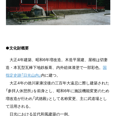
●文化財概要
大正4年建築、昭和6年増改造。木造平屋建、屋根は切妻
造・本瓦型瓦棒下地鉄板葺、内外総体漆塗で一部彩色。
国
指定史跡「日光山内」
内に建つ。
大正4年の徳川家康没後の三百年大遠忌に際し建築された
「参拝人休憩所」を前身とし、昭和6年に施設機能変更のため
増改造が行われ「武徳殿」として名称変更、主に武道場とし
て活用される。
日光における近代和風建築の一例。