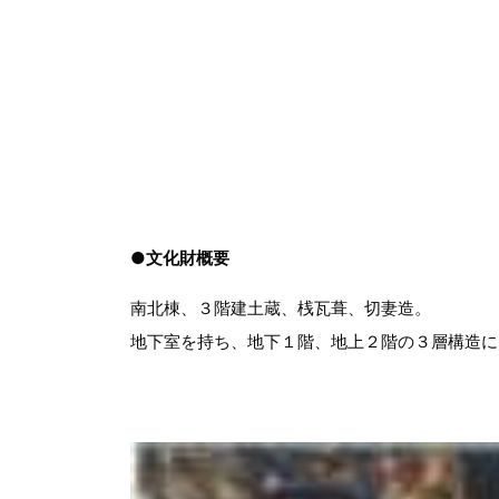
●文化財概要
南北棟、３階建土蔵、桟瓦葺、切妻造。
地下室を持ち、地下１階、地上２階の３層構造に