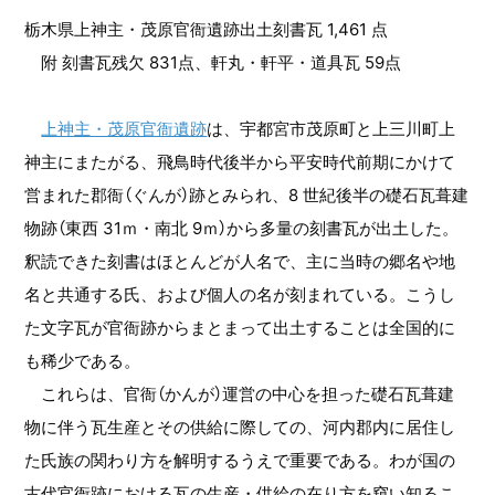
栃木県上神主・茂原官衙遺跡出土刻書瓦 1,461 点
附 刻書瓦残欠 831点、軒丸・軒平・道具瓦 59点
上神主・茂原官衙遺跡
は、宇都宮市茂原町と上三川町上
神主にまたがる、飛鳥時代後半から平安時代前期にかけて
営まれた郡衙（ぐんが）跡とみられ、8 世紀後半の礎石瓦葺建
物跡（東西 31ｍ・南北 9ｍ）から多量の刻書瓦が出土した。
釈読できた刻書はほとんどが人名で、主に当時の郷名や地
名と共通する氏、および個人の名が刻まれている。こうし
た文字瓦が官衙跡からまとまって出土することは全国的に
も稀少である。
これらは、官衙（かんが）運営の中心を担った礎石瓦葺建
物に伴う瓦生産とその供給に際しての、河内郡内に居住し
た氏族の関わり方を解明するうえで重要である。わが国の
古代官衙跡における瓦の生産・供給の在り方を窺い知るこ