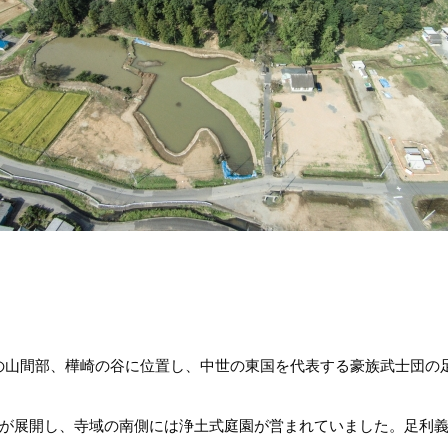
㎞の山間部、樺崎の谷に位置し、中世の東国を代表する豪族武士団
が展開し、寺域の南側には浄土式庭園が営まれていました。足利義