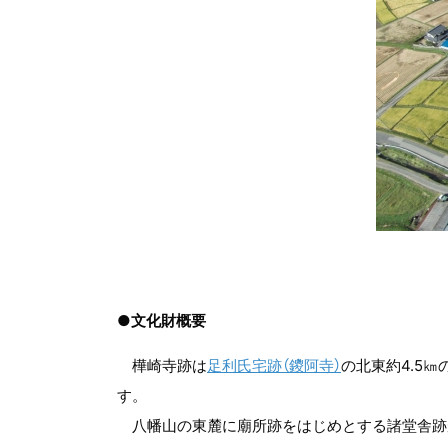
●文化財概要
樺崎寺跡は
足利氏宅跡（鑁阿寺）
の北東約4.5
す。
八幡山の東麓に廟所跡をはじめとする諸堂舎跡