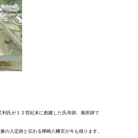
の足利氏が１２世紀末に創建した氏寺跡、廟所跡で
兼の入定跡と伝わる樺崎八幡宮が今も残ります。