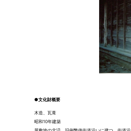
●文化財概要
木造、瓦葺
昭和10年建築
屋敷地の北辺、旧例幣使街道沿いに建つ。街道沿