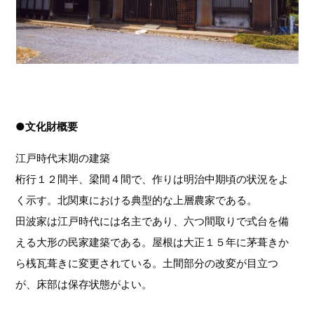
●文化財概要
江戸時代末期の建築
桁行１２間半、梁間４間で、作りは明治中期頃の状況をよ
く示す。北関東における典型的な上層農家である。
田波家は江戸時代には名主であり、六つ間取りで式台を備
える大形の民家建築である。屋根は大正１５年に茅葺きか
ら桟瓦葺きに変更されている。土間部分の改変が目立つ
が、床部は保存状態がよい。