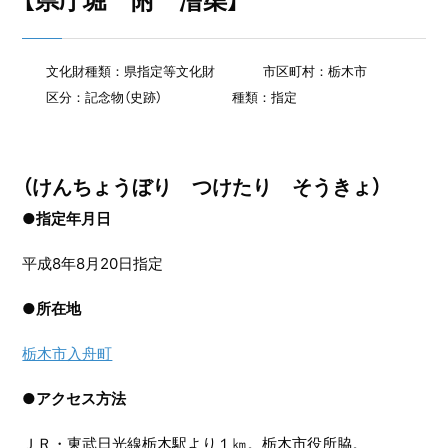
【県庁堀 附 漕渠】
文化財種類：県指定等文化財
市区町村：栃木市
区分：記念物（史跡）
種類：指定
（けんちょうぼり つけたり そうきょ）
●指定年月日
平成8年8月20日指定
●
所在地
栃木市入舟町
●
アクセス方法
ＪＲ・東武日光線栃木駅より１㎞。栃木市役所脇。