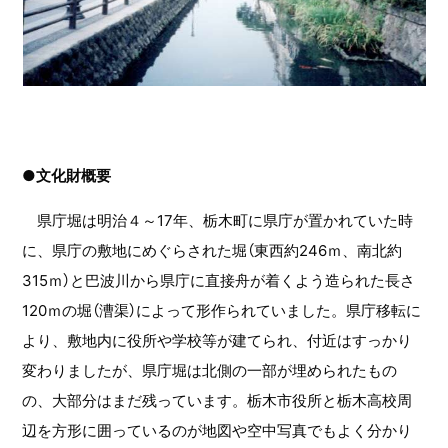
●文化財概要
県庁堀は明治４～17年、栃木町に県庁が置かれていた時
に、県庁の敷地にめぐらされた堀（東西約246ｍ、南北約
315ｍ）と巴波川から県庁に直接舟が着くよう造られた長さ
120ｍの堀（漕渠）によって形作られていました。県庁移転に
より、敷地内に役所や学校等が建てられ、付近はすっかり
変わりましたが、県庁堀は北側の一部が埋められたもの
の、大部分はまだ残っています。栃木市役所と栃木高校周
辺を方形に囲っているのが地図や空中写真でもよく分かり