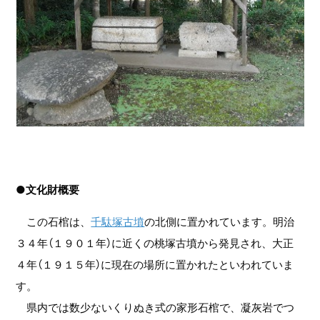
●文化財概要
この石棺は、
千駄塚古墳
の北側に置かれています。明治
３４年（１９０１年）に近くの桃塚古墳から発見され、大正
４年（１９１５年）に現在の場所に置かれたといわれていま
す。
県内では数少ないくりぬき式の家形石棺で、凝灰岩でつ