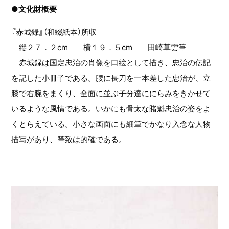
●文化財概要
『赤城録』（和綴紙本）所収
縦２７．２cm 横１９．５cm 田崎草雲筆
赤城録は国定忠治の肖像を口絵として描き、忠治の伝記
を記した小冊子である。腰に長刀を一本差した忠治が、立
膝で右腕をまくり、全面に並ぶ子分達ににらみをきかせて
いるような風情である。いかにも骨太な賭魁忠治の姿をよ
くとらえている。小さな画面にも細筆でかなり入念な人物
描写があり、筆致は的確である。