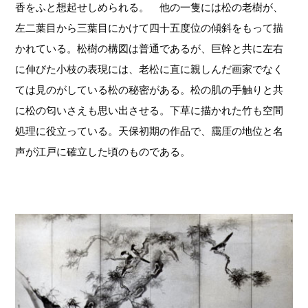
香をふと想起せしめられる。 他の一隻には松の老樹が、
左二葉目から三葉目にかけて四十五度位の傾斜をもって描
かれている。松樹の構図は普通であるが、巨幹と共に左右
に伸びた小枝の表現には、老松に直に親しんだ画家でなく
ては見のがしている松の秘密がある。松の肌の手触りと共
に松の匂いさえも思い出させる。下草に描かれた竹も空間
処理に役立っている。天保初期の作品で、靄厓の地位と名
声が江戸に確立した頃のものである。