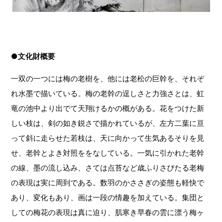
●文化財概要
一双の一つには梅の老樹を、他には老松の巨幹を、それぞ
れ水墨で描いている。梅の老幹の逞しさと力強さとは、虹
竜の池中より出でて天翔けるかの概がある。花をつけた新
しい枝は、剣の如き鋭さで描かれているが、左方二葉に亘
って斜に走らせた若枝は、天に向かって生気あるそりを見
せ、老幹とよき対照ををなしている。一気に引かれた老幹
の線、墨の流し込み、さては点苔など歳ふりさびたる老梅
の表現は実に周到である。数羽のかささぎの姿態も軽快で
あり、変化もあり、画は一段の情趣を加えている。集団と
しての梅花の表現は真に迫り、肌寒き早春の雲に漂う梅ヶ