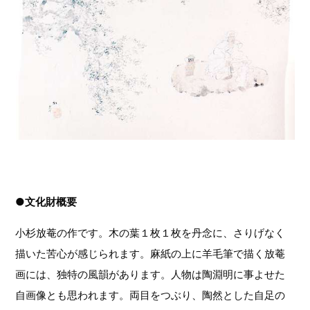
●文化財概要
小杉放菴の作です。木の葉１枚１枚を丹念に、さりげなく
描いた苦心が感じられます。麻紙の上に羊毛筆で描く放菴
画には、独特の風韻があります。人物は陶淵明に事よせた
自画像とも思われます。両目をつぶり、陶然とした自足の