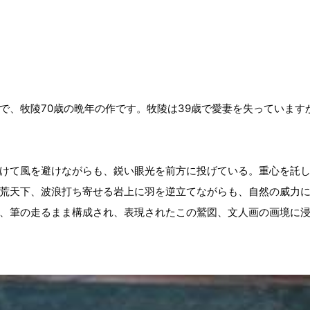
で、牧陵70歳の晩年の作です。牧陵は39歳で愛妻を失っています
けて風を避けながらも、鋭い眼光を前方に投げている。重心を託
荒天下、波浪打ち寄せる岩上に羽を逆立てながらも、自然の威力に
、筆の走るまま構成され、表現されたこの鷲図、文人画の画境に