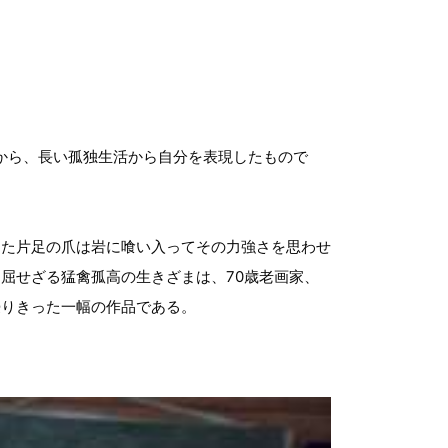
から、長い孤独生活から自分を表現したもので
した片足の爪は岩に喰い入ってその力強さを思わせ
屈せざる猛禽孤高の生きざまは、70歳老画家、
浸りきった一幅の作品である。