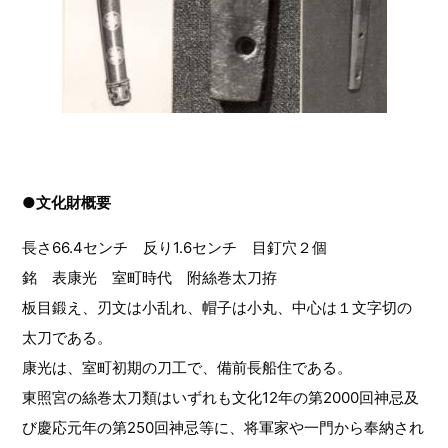
●文化財概要
長さ66.4センチ 反り1.6センチ 目釘穴２個
銘 表康光 室町時代 附絲巻太刀拵
板目鍛え、刃文は小乱れ、帽子は小丸、中心は１文字切の
太刀である。
康光は、室町初期の刀工で、備前長船住である。
東照宮の絲巻太刀類はいずれも文化12年の第2000回神忌及
び慶応元年の第250回神忌等に、将軍家や一門から奉納され