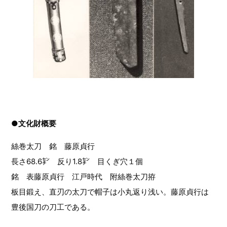
●文化財概要
絲巻太刀 銘 藤原貞行
長さ68.6㌢ 反り1.8㌢ 目くぎ穴１個
銘 表藤原貞行 江戸時代 附絲巻太刀拵
板目鍛え、直刃の太刀で帽子は小丸返り浅い。藤原貞行は
豊後国刀の刀工である。